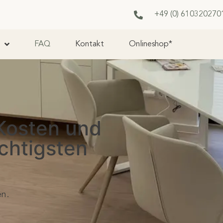
+49 (0) 6103
20270
FAQ
Kontakt
Onlineshop*
 Kosten und
chtigsten
en.