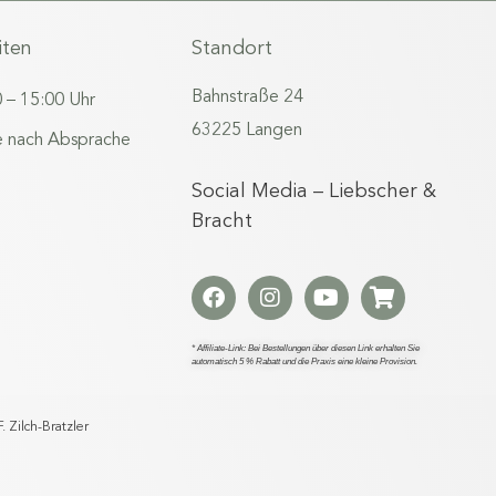
iten
Standort
Bahnstraße 24
0 – 15:00 Uhr
63225 Langen
 nach Absprache
Social Media – Liebscher &
Bracht
* Affiliate-Link: Bei Bestellungen über diesen Link erhalten Sie
automatisch 5 % Rabatt und die Praxis eine kleine Provision.
 Zilch-Bratzler