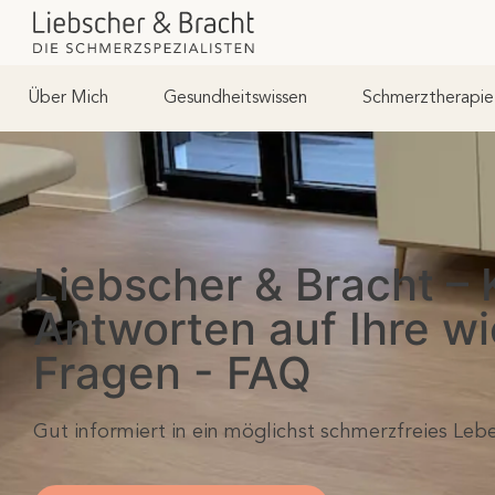
Über Mich
Gesundheitswissen
Schmerztherapie
Liebscher & Bracht –
Antworten auf Ihre wi
Fragen - FAQ
Gut informiert in ein möglichst schmerzfreies Leb