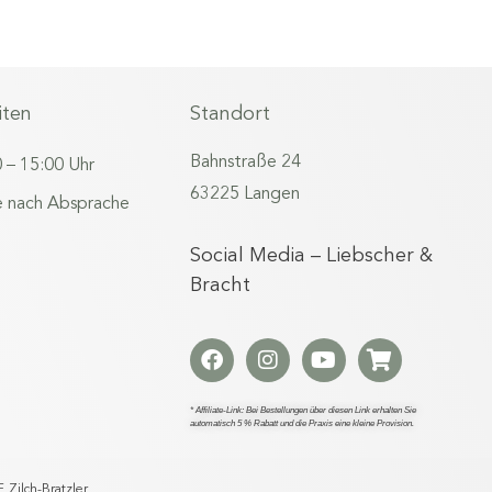
iten
Standort
Bahnstraße 24
0 – 15:00 Uhr
63225 Langen
 nach Absprache
Social Media – Liebscher &
Bracht
* Affiliate-Link: Bei Bestellungen über diesen Link erhalten Sie
automatisch 5 % Rabatt und die Praxis eine kleine Provision.
 Zilch-Bratzler