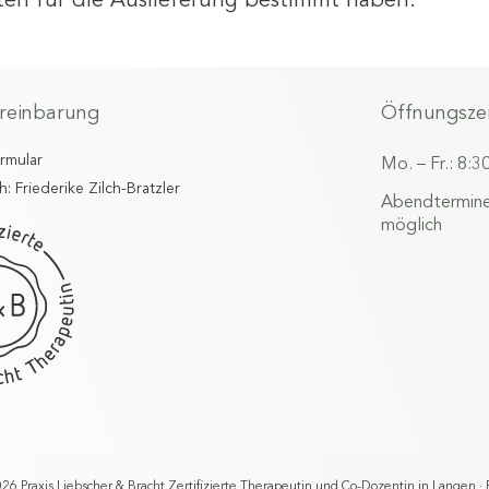
ten für die Auslieferung bestimmt haben.
reinbarung
Öffnungsze
ormular
Mo. – Fr.: 8:3
h: Friederike Zilch-Bratzler
Abendtermine
möglich
26 Praxis Liebscher & Bracht Zertifizierte Therapeutin und Co-Dozentin in Langen · F.